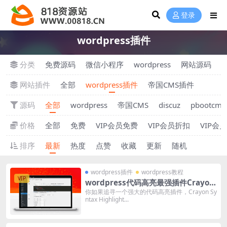
登录
wordpress插件
分类
免费源码
微信小程序
wordpress
网站源码
网站插件
全部
wordpress插件
帝国CMS插件
源码
全部
wordpress
帝国CMS
discuz
pbootcms
价格
全部
免费
VIP会员免费
VIP会员折扣
VIP会
排序
最新
热度
点赞
收藏
更新
随机
wordpress插件
wordpress教程
VIP
wordpress代码高亮最强插件Crayon
Syntax Highlighter
你如果追寻一个强大的代码高亮插件，Crayon Sy
ntax Highlight...