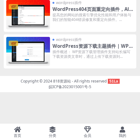
wordpress插件
VIP
WordPress404页面重定向插件，All
404 Redirect to Homepage【818资
提高您的网站的搜索引擎优化性能和用户体验与
我们的智能404错误修复和重定向插件。...
源站已汉化】
wordpress插件
VIP
WordPress资源下载主题插件 | WP资
源下载管理插件
插件概述： WP资源下载管理插件支持站长编写
下载资源类文章时，通过上传下载资源到...
Copyright © 2024
818资源站
- All rights reserved
51La
皖ICP备2023015001号-5
首页
分类
会员
我的