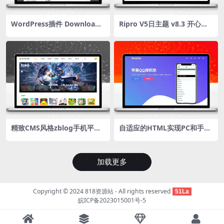
WordPress插件 Download-
Ripro V5日主题 v8.3 开心授
block-plugin下载按钮图标美
权版 wordpress主题虚拟资
化
源下载站首选主题模板
精致CMS风格zblog手机平板
自适应的HTML实现PC和手机
应用APP下载网站主题mzam
端APP下载官网源码
obile
加载更多
Copyright © 2024
818资源站
- All rights reserved
51La
皖ICP备2023015001号-5