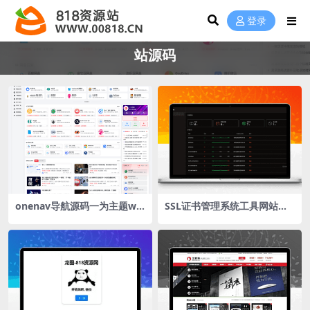
登录
站源码
onenav导航源码一为主题wo
SSL证书管理系统工具网站源
rdpres主题工具箱主题模板网
码，自动申请、部署SSL证
站源码
书，并在证书即将过期时自动
续期