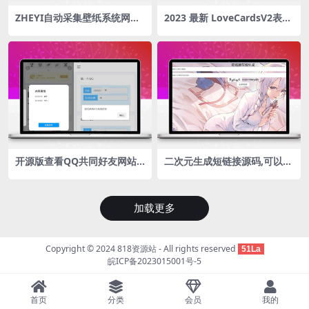
ZHEYI自动采集壁纸系统网站
2023 最新 LoveCardsV2表白
源码 360壁纸官方数据接口采
墙源码源码下载
集
开源版查看QQ共同好友网站
二次元生成短链接源码,可以把
源码
长链接搞成短链接
加载更多
Copyright © 2024
818资源站
- All rights reserved
51La
皖ICP备2023015001号-5
首页
分类
会员
我的