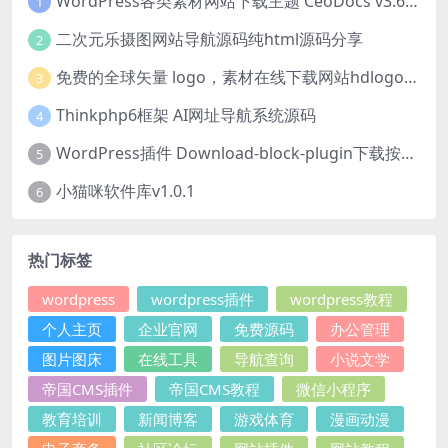
WordPress各类素材网站下载主题 CeoDocs v3.6 去授权版
1
二次元乐摄图网站导航源码纯html源码分享
2
免费的全球矢量 logo，素材在线下载网站hdlogo.com
3
Thinkphp6框架 AI网址导航系统源码
4
WordPress插件 Download-block-plugin下载按钮图标美化
5
小猫咪软件库v1.0.1
6
热门标签
wordpress
wordpress插件
wordpress教程
个人主页
企业官网
免费源码
办公管理
图片图床
在线工具
导航查询
小说文学
帝国CMS插件
帝国CMS教程
微信小程序
教育培训
新闻博客
游戏体育
漫画动漫