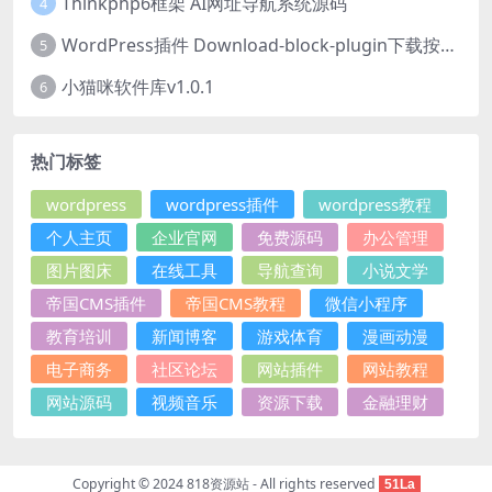
Thinkphp6框架 AI网址导航系统源码
4
WordPress插件 Download-block-plugin下载按钮图标美化
5
小猫咪软件库v1.0.1
6
热门标签
wordpress
wordpress插件
wordpress教程
个人主页
企业官网
免费源码
办公管理
图片图床
在线工具
导航查询
小说文学
帝国CMS插件
帝国CMS教程
微信小程序
教育培训
新闻博客
游戏体育
漫画动漫
电子商务
社区论坛
网站插件
网站教程
网站源码
视频音乐
资源下载
金融理财
Copyright © 2024
818资源站
- All rights reserved
51La