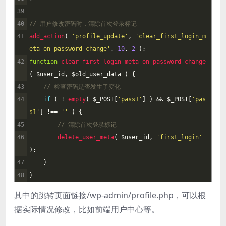
39
40
// 用户修改密码时，清除首次登录标记
41
add_action
(
'profile_update'
,
'clear_first_login_m
eta_on_password_change'
,
10
,
2
)
;
42
function
clear_first_login_meta_on_password_change
(
$
user_id
,
$
old_user
_
data
)
{
43
// 检查密码是否发生了变化
44
if
(
!
empty
(
$
_POST
[
'pass1'
]
)
&&
$
_POST
[
'pas
s1'
]
!==
''
)
{
45
// 清除首次登录标记
46
delete_user_meta
(
$
user_id
,
'first_login'
)
;
47
}
48
}
其中的跳转页面链接/wp-admin/profile.php，可以根
据实际情况修改，比如前端用户中心等。