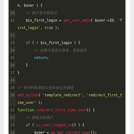
n
,
$
user
)
{
10
// 用户是否有标记
11
$
is_first_login
=
get_user_meta
(
$
user
->
ID
,
'f
irst_login'
,
true
)
;
12
13
if
(
!
$
is_first
_
login
)
{
14
// 如果不是首次登录，直接返回
15
return
;
16
}
17
}
18
19
// 登录时检测首次登录标记并跳转
20
add_action
(
'template_redirect'
,
'redirect_first_t
ime_user'
)
;
21
function
redirect_first_time_user
(
)
{
22
// 获取当前用户
23
if
(
is_user_logged_in
(
)
)
{
24
$
user
=
wp_get_current_user
(
)
;