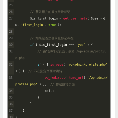
25
26
// 获取用户的首次登录标记
27
$
is_first_login
=
get_user_meta
(
$
user
->
I
D
,
'first_login'
,
true
)
;
28
29
// 如果是首次登录且标记存在
30
if
(
$
is_first_login
===
'yes'
)
{
31
// 跳转到指定页面，例如 /wp-admin/profil
e.php
32
if
(
!
is_page
(
'wp-admin/profile.php'
)
)
{
// 不在指定页面时跳转
33
wp_redirect
(
home_url
(
'/wp-admin/
profile.php'
)
)
;
// 修改跳转页面
34
exit
;
35
}
36
}
37
}
38
}