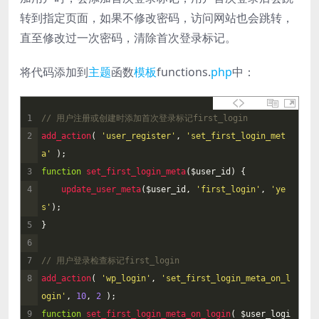
转到指定页面，如果不修改密码，访问网站也会跳转，
直至修改过一次密码，清除首次登录标记。
将代码添加到
主题
函数
模板
functions.
php
中：
1
// 用户注册或创建时添加首次登录标记first_login
2
add_action
(
'user_register'
,
'set_first_login_met
a'
)
;
3
function
set_first_login_meta
(
$
user_id
)
{
4
update_user_meta
(
$
user_id
,
'first_login'
,
'ye
s'
)
;
5
}
6
7
// 用户登录检查标记first_login
8
add_action
(
'wp_login'
,
'set_first_login_meta_on_l
ogin'
,
10
,
2
)
;
9
function
set_first_login_meta_on_login
(
$
user_logi