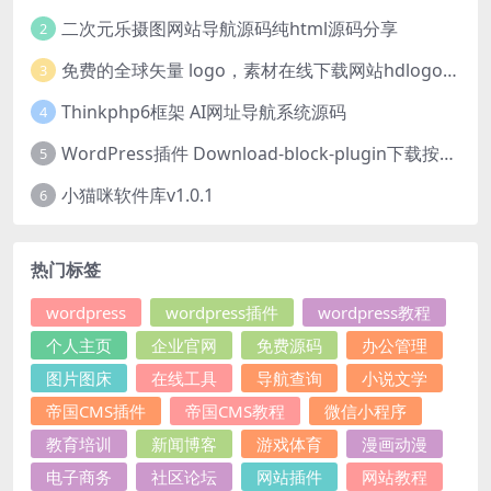
二次元乐摄图网站导航源码纯html源码分享
2
免费的全球矢量 logo，素材在线下载网站hdlogo.com
3
Thinkphp6框架 AI网址导航系统源码
4
WordPress插件 Download-block-plugin下载按钮图标美化
5
小猫咪软件库v1.0.1
6
热门标签
wordpress
wordpress插件
wordpress教程
个人主页
企业官网
免费源码
办公管理
图片图床
在线工具
导航查询
小说文学
帝国CMS插件
帝国CMS教程
微信小程序
教育培训
新闻博客
游戏体育
漫画动漫
电子商务
社区论坛
网站插件
网站教程