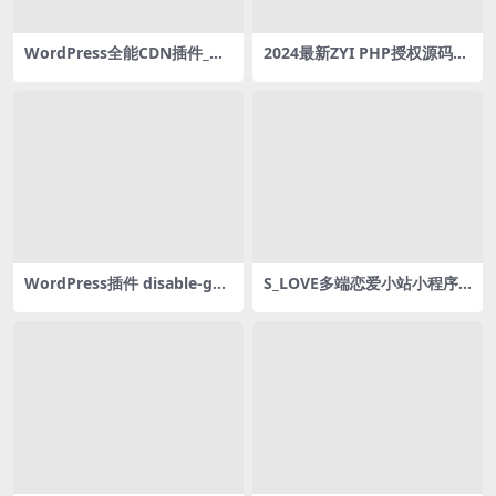
WordPress全能CDN插件_自
2024最新ZYI PHP授权源码开
动刷新预热_缓存优化|国内国
心版
外集成CDN配置
WordPress插件 disable-gut
S_LOVE多端恋爱小站小程序
enberg禁用古腾堡编辑器和
源码
小工具