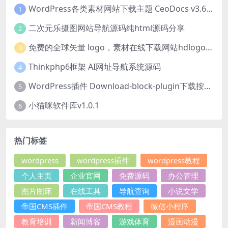
WordPress各类素材网站下载主题 CeoDocs v3.6 去授权版
1
二次元乐摄图网站导航源码纯html源码分享
2
免费的全球矢量 logo，素材在线下载网站hdlogo.com
3
Thinkphp6框架 AI网址导航系统源码
4
WordPress插件 Download-block-plugin下载按钮图标美化
5
小猫咪软件库v1.0.1
6
热门标签
wordpress
wordpress插件
wordpress教程
个人主页
企业官网
免费源码
办公管理
图片图床
在线工具
导航查询
小说文学
帝国CMS插件
帝国CMS教程
微信小程序
教育培训
新闻博客
游戏体育
漫画动漫