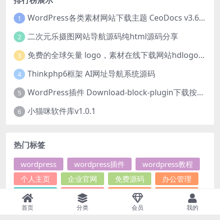
WordPress各类素材网站下载主题 CeoDocs v3.6 去授权版
1
二次元乐摄图网站导航源码纯html源码分享
2
免费的全球矢量 logo，素材在线下载网站hdlogo.com
3
Thinkphp6框架 AI网址导航系统源码
4
WordPress插件 Download-block-plugin下载按钮图标美化
5
小猫咪软件库v1.0.1
6
热门标签
wordpress
wordpress插件
wordpress教程
个人主页
企业官网
免费源码
办公管理
图片图床
在线工具
导航查询
小说文学
帝国CMS插件
帝国CMS教程
微信小程序
首页
分类
会员
我的