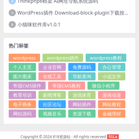
Thinkphp6框架 AI网址导航系统源码
4
WordPress插件 Download-block-plugin下载按钮图标美化
5
小猫咪软件库v1.0.1
6
热门标签
wordpress
wordpress插件
wordpress教程
个人主页
企业官网
免费源码
办公管理
图片图床
在线工具
导航查询
小说文学
帝国CMS插件
帝国CMS教程
微信小程序
教育培训
新闻博客
游戏体育
漫画动漫
电子商务
社区论坛
网站插件
网站教程
网站源码
视频音乐
资源下载
金融理财
Copyright © 2024
818资源站
- All rights reserved
51La