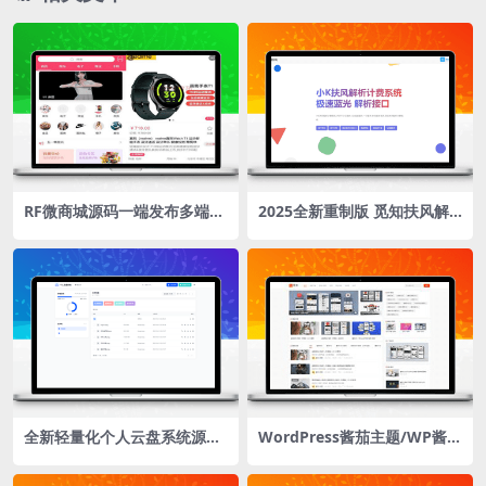
RF微商城源码一端发布多端通
2025全新重制版 觅知扶风解
用适配H5/微信小程/App
析计费系统源码 无后门全新UI
&修复优化完整版
全新轻量化个人云盘系统源码
WordPress酱茄主题/WP酱茄
PC+H5自适应
Free主题免费开源版