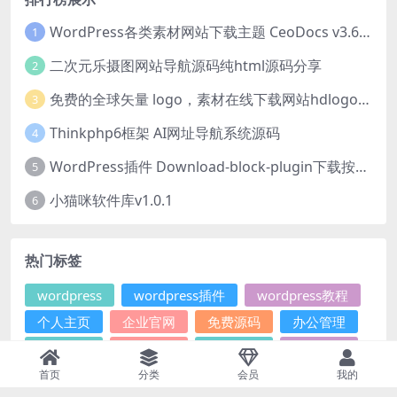
WordPress各类素材网站下载主题 CeoDocs v3.6 去授权版
1
二次元乐摄图网站导航源码纯html源码分享
2
免费的全球矢量 logo，素材在线下载网站hdlogo.com
3
Thinkphp6框架 AI网址导航系统源码
4
WordPress插件 Download-block-plugin下载按钮图标美化
5
小猫咪软件库v1.0.1
6
热门标签
wordpress
wordpress插件
wordpress教程
个人主页
企业官网
免费源码
办公管理
图片图床
在线工具
导航查询
小说文学
帝国CMS插件
帝国CMS教程
微信小程序
首页
分类
会员
我的