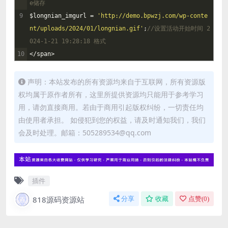
e储存
9
$
longnian_imgurl
=
'http://demo.bpwzj.com/wp-conte
nt/uploads/2024/01/longnian.gif'
;
//设置活动开始时间 2
024-1-21 19:28:18 格式
10
<
/
span
>
声明：本站发布的所有资源均来自于互联网，所有资源版
权均属于原作者所有，这里所提供资源均只能用于参考学习
用，请勿直接商用。若由于商用引起版权纠纷，一切责任均
由使用者承担。 如侵犯到您的权益，请及时通知我们，我们
会及时处理。邮箱：505289534@qq.com
插件
818源码资源站
分享
收藏
点赞(
0
)