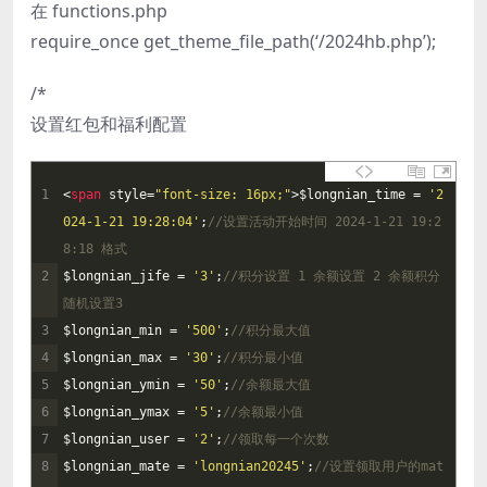
在 functions.php
require_once get_theme_file_path(‘/2024hb.php’);
/*
设置红包和福利配置
1
<
span 
style
=
"font-size: 16px;"
>
$
longnian_time
=
'2
024-1-21 19:28:04'
;
//设置活动开始时间 2024-1-21 19:2
8:18 格式
2
$
longnian_jife
=
'3'
;
//积分设置 1 余额设置 2 余额积分
随机设置3
3
$
longnian_min
=
'500'
;
//积分最大值
4
$
longnian_max
=
'30'
;
//积分最小值
5
$
longnian_ymin
=
'50'
;
//余额最大值
6
$
longnian_ymax
=
'5'
;
//余额最小值
7
$
longnian_user
=
'2'
;
//领取每一个次数
8
$
longnian_mate
=
'longnian20245'
;
//设置领取用户的mat