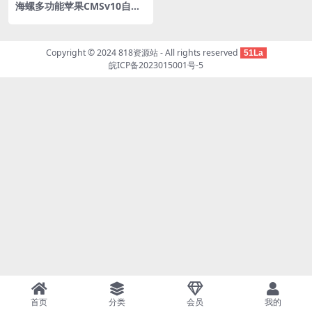
海螺多功能苹果CMSv10自适
应全屏高端模板修复版
Copyright © 2024
818资源站
- All rights reserved
51La
皖ICP备2023015001号-5
首页
分类
会员
我的