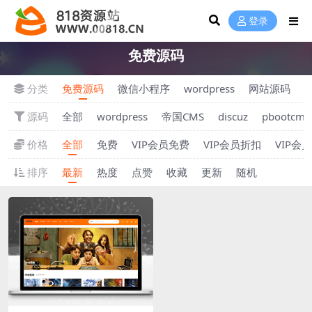
登录
免费源码
分类
免费源码
微信小程序
wordpress
网站源码
源码
全部
wordpress
帝国CMS
discuz
pbootcms
价格
全部
免费
VIP会员免费
VIP会员折扣
VIP会
排序
最新
热度
点赞
收藏
更新
随机