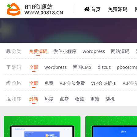
首页
免费源码
分类
免费源码
微信小程序
wordpress
网站源码
源码
全部
wordpress
帝国CMS
discuz
pbootcm
价格
全部
免费
VIP会员免费
VIP会员折扣
VIP
排序
最新
热度
点赞
收藏
更新
随机