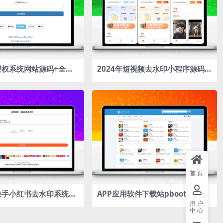
授权系统网站源码+全开
2024年短视频去水印小程序源码
版本
橘猫 带流量主
首页
快手小红书去水印系统网
APP应用软件下载站pbootcms模
 支持几十种平台
板HTML5响应式手机软件下载网
用户
中心
站源码