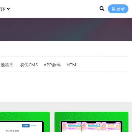
程序
登录
其他程序
易优CMS
APP源码
HTML