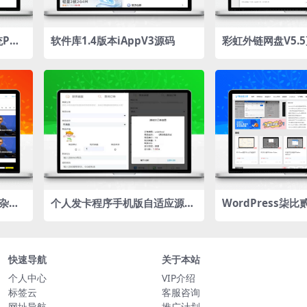
PHP
软件库1.4版本iAppV3源码
彩虹外链网盘V5.
量封禁/优化加载
 杂志
个人发卡程序手机版自适应源码
WordPress柒比
客主题
完美版对接免签约
主题下载
快速导航
关于本站
个人中心
VIP介绍
标签云
客服咨询
网址导航
推广计划