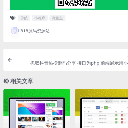
导航
小程序
流量主
818源码资源站
抓取抖音热榜源码分享 接口为php 前端展示用
相关文章