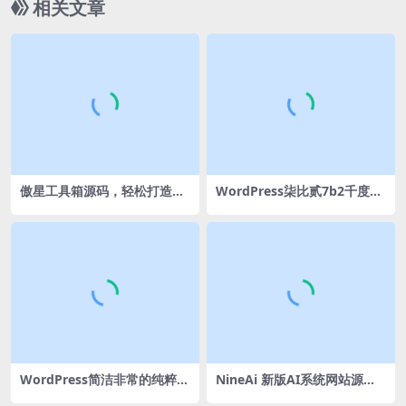
相关文章
傲星工具箱源码，轻松打造个
WordPress柒比贰7b2千度子
性化在线工具箱
主题下载
WordPress简洁非常的纯粹Y
NineAi 新版AI系统网站源码
UMU v2.0博客主题
ChatGPT