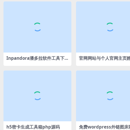
Inpandora潘多拉软件工具下
官网网站与个人官网主页
载站博客模板 WordPress主题
html源码
h5密卡生成工具箱php源码
免费wordpress外链图