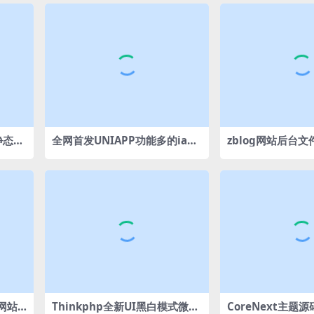
静态版
全网首发UNIAPP功能多的iapp
zblog网站后台
后台源码
DExplorer（K
床网站
Thinkphp全新UI黑白模式微信
CoreNext主题源码