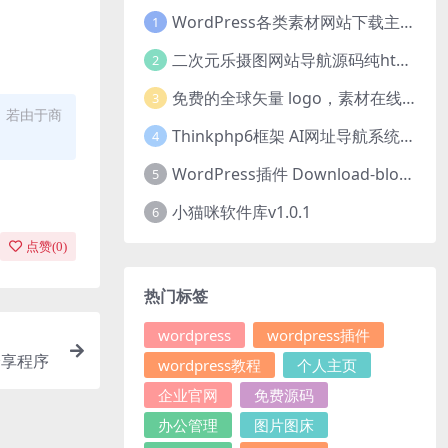
WordPress各类素材网站下载主题 CeoDocs v3.6 去授权版
1
二次元乐摄图网站导航源码纯html源码分享
2
免费的全球矢量 logo，素材在线下载网站hdlogo.com
3
。若由于商
Thinkphp6框架 AI网址导航系统源码
4
WordPress插件 Download-block-plugin下载按钮图标美化
5
小猫咪软件库v1.0.1
6
点赞(
0
)
热门标签
wordpress
wordpress插件
分享程序
wordpress教程
个人主页
企业官网
免费源码
办公管理
图片图床