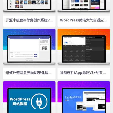
开源小狐狸ai付费创作系统V2.
WordPress简洁大气自适应博
8.0 ChatGPT智能机器人免授
客杂志类免费主题CX-MULTI
权
彩虹外链网盘界面UI美化版源
导航软件iApp源码V3+配置教
码，PHP网盘与外链分享程序
程