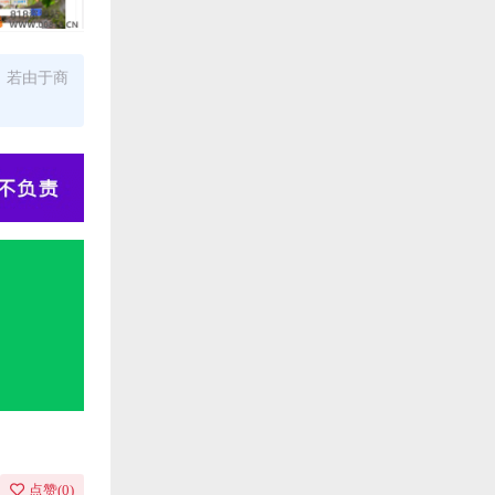
。若由于商
点赞(
0
)